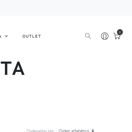
0
DA
OUTLET
ATA
Ordenados por