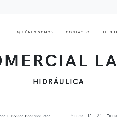
QUIÉNES SOMOS
CONTACTO
TIEN
MERCIAL L
HIDRÁULICA
Mostrar
12
24
Todos
ando
1-1090
de
1090
productos