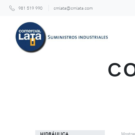
981 519 990
cmlata@cmlata.com
CO
Mostr
HIDRÁULICA