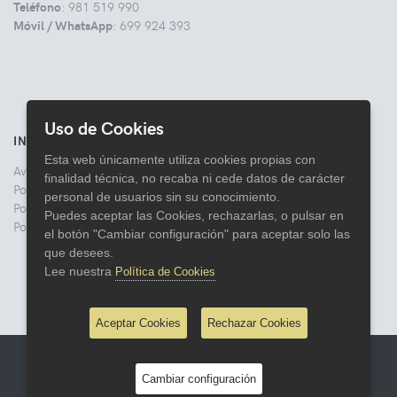
Teléfono
: 981 519 990
Móvil / WhatsApp
: 699 924 393
Uso de Cookies
INFORMACIÓN
Esta web únicamente utiliza cookies propias con
Aviso legal
finalidad técnica, no recaba ni cede datos de carácter
Politica de Privacidad
personal de usuarios sin su conocimiento.
Política de Cookies
Puedes aceptar las Cookies, rechazarlas, o pulsar en
Política de Devoluciones
el botón "Cambiar configuración" para aceptar solo las
que desees.
Lee nuestra
Política de Cookies
Aceptar Cookies
Rechazar Cookies
© 2026 Comercial Lata
Cambiar configuración