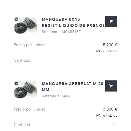
MANGUERA 8X15
RESIST.LIQUIDO DE FRENOS
Referencia: MCAR815F
Precio por unidad
5,290 €
IVA no incluido
Cantidad
-
+
MANGUERA APERFLAT M 20
MM
Referencia: MA20
Precio por unidad
3,850 €
IVA no incluido
Cantidad
-
+