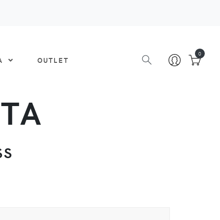
0
DA
OUTLET
ATA
SS