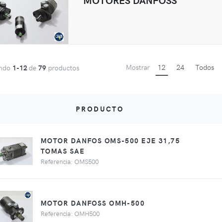
Mostrar
12
24
Todos
ando
1-12
de
79
productos
PRODUCTO
MOTOR DANFOS OMS-500 EJE 31,75
TOMAS SAE
Referencia: OMS500
MOTOR DANFOSS OMH-500
Referencia: OMH500