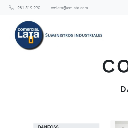
981 519 990
cmlata@cmlata.com
CO
D
DANFOSS