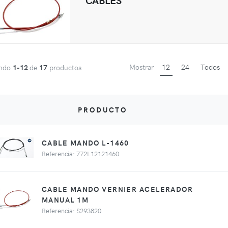
Mostrar
12
24
Todos
ando
1-12
de
17
productos
PRODUCTO
CABLE MANDO L-1460
Referencia: 772L12121460
CABLE MANDO VERNIER ACELERADOR
MANUAL 1M
Referencia: S293820