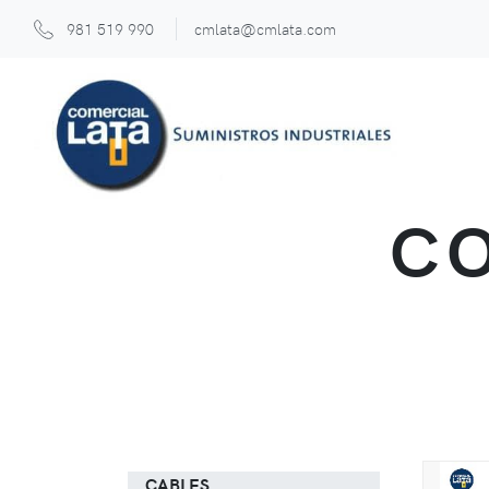
981 519 990
cmlata@cmlata.com
CO
CABLES