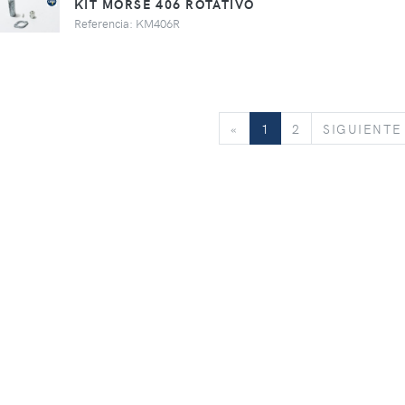
KIT MORSE 406 ROTATIVO
Referencia: KM406R
«
«
1
2
SIGUIENTE