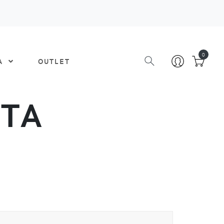
0
DA
OUTLET
ATA