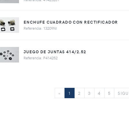
ENCHUFE CUADRADO CON RECTIFICADOR
Referencia: 13209NI
JUEGO DE JUNTAS 414/2.52
Referencia: P414252
«
«
1
2
3
4
5
SIGU