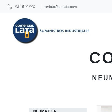
981 519 990
cmlata@cmlata.com
CO
NEUM
NEUMÁTICA