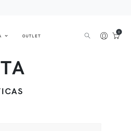
0
DA
OUTLET
ATA
TICAS