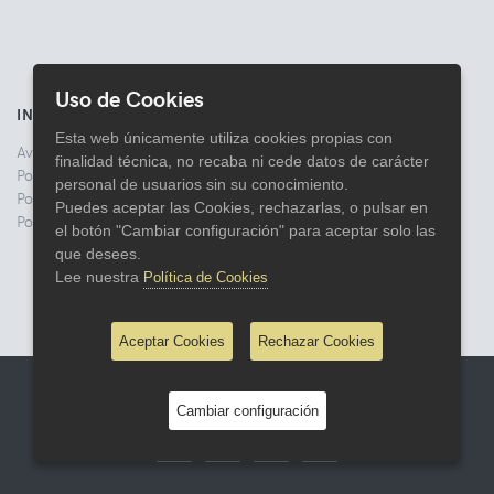
Uso de Cookies
INFORMACIÓN
Esta web únicamente utiliza cookies propias con
Aviso legal
finalidad técnica, no recaba ni cede datos de carácter
Politica de Privacidad
personal de usuarios sin su conocimiento.
Política de Cookies
Puedes aceptar las Cookies, rechazarlas, o pulsar en
Política de Devoluciones
el botón "Cambiar configuración" para aceptar solo las
que desees.
Lee nuestra
Política de Cookies
Aceptar Cookies
Rechazar Cookies
© 2026 Comercial Lata
Cambiar configuración