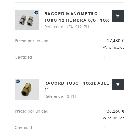
RACORD MANOMETRO
TUBO 12 HEMBRA 3/8 INOX
Referencia: UFA121217LI
Precio por unidad
27,480 €
IVA no incluido
Cantidad
-
+
RACORD TUBO INOXIDABLE
1'
Referencia: RHI1T
Precio por unidad
38,260 €
IVA no incluido
Cantidad
-
+