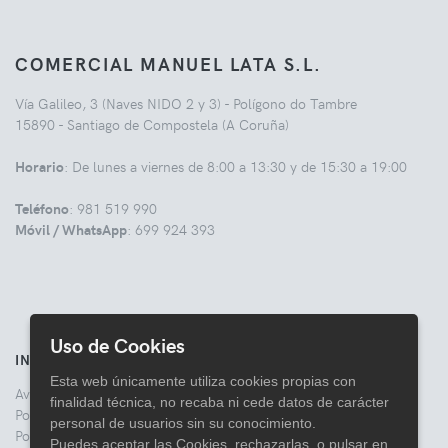
COMERCIAL MANUEL LATA S.L.
Vía Galileo, 3 (Naves NIDO 2 y 3) - Polígono do Tambre
15890 - Santiago de Compostela (A Coruña)
Horario
: De lunes a viernes de 8:00 a 13:30 y de 15:30 a 19:00
Teléfono
: 981 519 990
Móvil / WhatsApp
: 699 924 393
Uso de Cookies
INFORMACIÓN
Esta web únicamente utiliza cookies propias con
Aviso legal
finalidad técnica, no recaba ni cede datos de carácter
Politica de Privacidad
personal de usuarios sin su conocimiento.
Política de Cookies
Puedes aceptar las Cookies, rechazarlas, o pulsar en