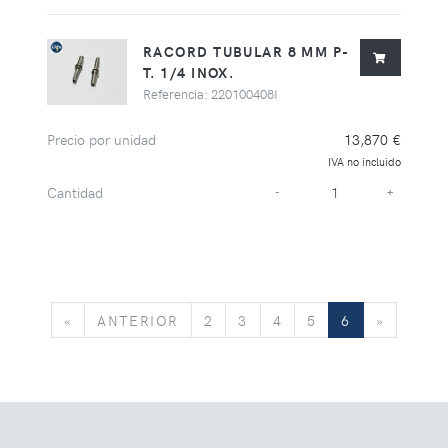
RACORD TUBULAR 8 MM P-
T. 1/4 INOX.
Referencia: 220100408I
Precio por unidad
13,870 €
IVA no incluido
Cantidad
-
+
«
ANTERIOR
»
«
ANTERIOR
2
3
4
5
6
»