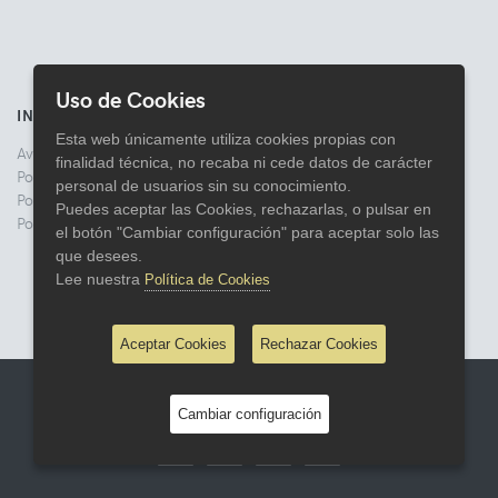
Uso de Cookies
INFORMACIÓN
Esta web únicamente utiliza cookies propias con
Aviso legal
finalidad técnica, no recaba ni cede datos de carácter
Politica de Privacidad
personal de usuarios sin su conocimiento.
Política de Cookies
Puedes aceptar las Cookies, rechazarlas, o pulsar en
Política de Devoluciones
el botón "Cambiar configuración" para aceptar solo las
que desees.
Lee nuestra
Política de Cookies
Aceptar Cookies
Rechazar Cookies
© 2026 Comercial Lata
Cambiar configuración