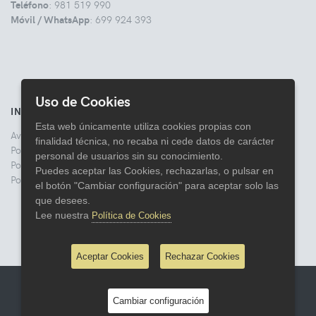
Teléfono
: 981 519 990
Móvil / WhatsApp
: 699 924 393
Uso de Cookies
INFORMACIÓN
Esta web únicamente utiliza cookies propias con
Aviso legal
finalidad técnica, no recaba ni cede datos de carácter
Politica de Privacidad
personal de usuarios sin su conocimiento.
Política de Cookies
Puedes aceptar las Cookies, rechazarlas, o pulsar en
Política de Devoluciones
el botón "Cambiar configuración" para aceptar solo las
que desees.
Lee nuestra
Política de Cookies
Aceptar Cookies
Rechazar Cookies
© 2026 Comercial Lata
Cambiar configuración