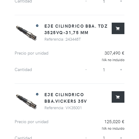
Cantidad
-
+
EJE CILINDRICO BBA. TDZ
3525VQ-31,75 MM
Referencia: 243448T
Precio por unidad
307,490 €
IVA no incluido
Cantidad
-
+
EJE CILINDRICO
BBA.VICKERS 35V
Referencia: VK35001
Precio por unidad
125,020 €
IVA no incluido
Cantidad
-
+