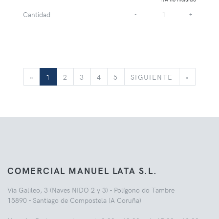
Cantidad
-
+
«
SIGUIENTE
»
«
1
2
3
4
5
SIGUIENTE
»
COMERCIAL MANUEL LATA S.L.
Vía Galileo, 3 (Naves NIDO 2 y 3) - Polígono do Tambre
15890 - Santiago de Compostela (A Coruña)