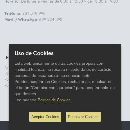
Horario
: De lunes a viernes de 8:00 a 13:30 y de 15:30 a 19:00
Teléfono
: 981 519 990
Móvil / WhatsApp
: 699 924 393
Uso de Cookies
INFORMACIÓN
Esta web únicamente utiliza cookies propias con
Aviso legal
finalidad técnica, no recaba ni cede datos de carácter
Politica de Privacidad
personal de usuarios sin su conocimiento.
Política de Cookies
Puedes aceptar las Cookies, rechazarlas, o pulsar en
Política de Devoluciones
el botón "Cambiar configuración" para aceptar solo las
que desees.
Lee nuestra
Política de Cookies
Aceptar Cookies
Rechazar Cookies