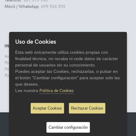
Móvil / WhatsApp
: 699 924 393
Uso de Cookies
INFORMACIÓN
Esta web únicamente utiliza cookies propias con
Aviso legal
finalidad técnica, no recaba ni cede datos de carácter
Politica de Privacidad
personal de usuarios sin su conocimiento.
Política de Cookies
Puedes aceptar las Cookies, rechazarlas, o pulsar en
Política de Devoluciones
el botón "Cambiar configuración" para aceptar solo las
que desees.
Lee nuestra
Política de Cookies
Aceptar Cookies
Rechazar Cookies
© 2026 Comercial Lata
Cambiar configuración