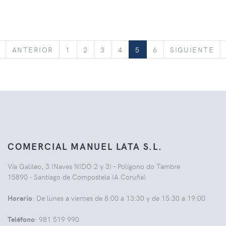
«
ANTERIOR
SI
ANTERIOR
1
2
3
4
5
6
SIGUIENTE
COMERCIAL MANUEL LATA S.L.
Vía Galileo, 3 (Naves NIDO 2 y 3) - Polígono do Tambre
15890 - Santiago de Compostela (A Coruña)
Horario
: De lunes a viernes de 8:00 a 13:30 y de 15:30 a 19:00
Teléfono
: 981 519 990