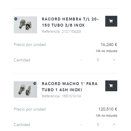
RACORD HEMBRA T/L 20-
150 TUBO 3/8 INOX
Referencia: 212110620I
Precio por unidad
16,240 €
IVA no incluido
Cantidad
-
+
RACORD MACHO 1' PARA
TUBO 1 4SH INOXI
Referencia: 155101616I
Precio por unidad
120,510 €
IVA no incluido
Cantidad
-
+