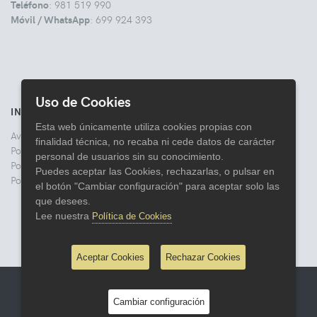
Teléfono
: 981 519 990
Móvil / WhatsApp
: 699 924 393
Uso de Cookies
INFORMACIÓN
Esta web únicamente utiliza cookies propias con
Aviso legal
finalidad técnica, no recaba ni cede datos de carácter
Politica de Privacidad
personal de usuarios sin su conocimiento.
Política de Cookies
Puedes aceptar las Cookies, rechazarlas, o pulsar en
Política de Devoluciones
el botón "Cambiar configuración" para aceptar solo las
que desees.
Lee nuestra
Política de Cookies
Aceptar Cookies
Rechazar Cookies
© 2026 Comercial Lata
Cambiar configuración