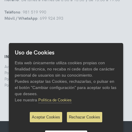
Teléfono
: 981 519 990
Móvil / WhatsApp
: 699 924 393
Uso de Cookies
INFORMACIÓN
Esta web únicamente utiliza cookies propias con
Aviso legal
finalidad técnica, no recaba ni cede datos de carácter
Politica de Privacidad
personal de usuarios sin su conocimiento.
Política de Cookies
Puedes aceptar las Cookies, rechazarlas, o pulsar en
Política de Devoluciones
el botón "Cambiar configuración" para aceptar solo las
que desees.
Lee nuestra
Política de Cookies
Aceptar Cookies
Rechazar Cookies
© 2026 Comercial Lata