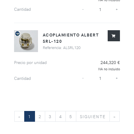
Cantidad
-
+
ACOPLAMIENTO ALBERT
SRL-120
Referencia: ALSRL120
Precio por unidad
244,320 €
IVA no incluido
Cantidad
-
+
«
SIGUIENTE
»
«
1
2
3
4
5
SIGUIENTE
»