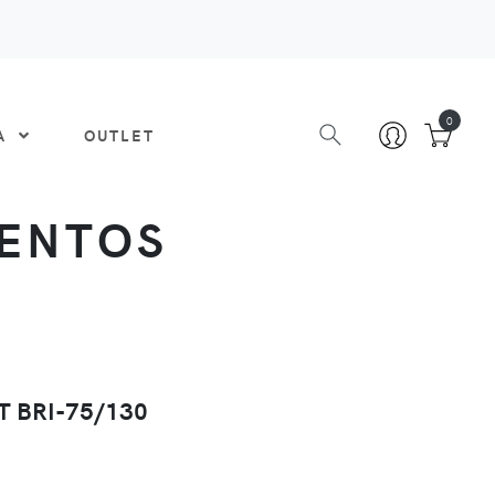
0
DA
OUTLET
IENTOS
 BRI-75/130