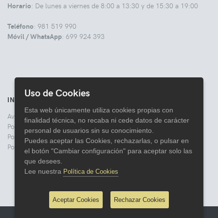
Horario
: De lunes a viernes de 8:00 a 13:30 y de 15:30 a 19:00
Teléfono
: 981 519 990
Móvil / WhatsApp
: 699 924 393
Uso de Cookies
INFORMACIÓN
Esta web únicamente utiliza cookies propias con
Aviso legal
finalidad técnica, no recaba ni cede datos de carácter
Politica de Privacidad
personal de usuarios sin su conocimiento.
Política de Cookies
Puedes aceptar las Cookies, rechazarlas, o pulsar en
Política de Devoluciones
el botón "Cambiar configuración" para aceptar solo las
que desees.
Lee nuestra
Política de Cookies
Aceptar Cookies
Rechazar Cookies