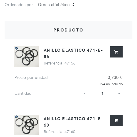
Ordenados por
PRODUCTO
ANILLO ELASTICO 471-E-
56
Referencia: 47156
Precio por unidad
0,730 €
IVA no incluido
Cantidad
-
+
ANILLO ELASTICO 471-E-
60
Referencia: 47160