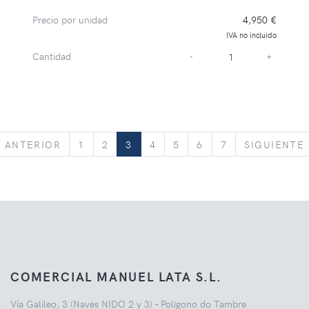
Precio por unidad
4,950 €
IVA no incluido
Cantidad
-
+
ANTERIOR
ANTERIOR
1
2
3
4
5
6
7
SIGUIENTE
COMERCIAL MANUEL LATA S.L.
Vía Galileo, 3 (Naves NIDO 2 y 3) - Polígono do Tambre