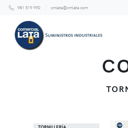
981 519 990
cmlata@cmlata.com
CO
TORN
TORNILLERÍA