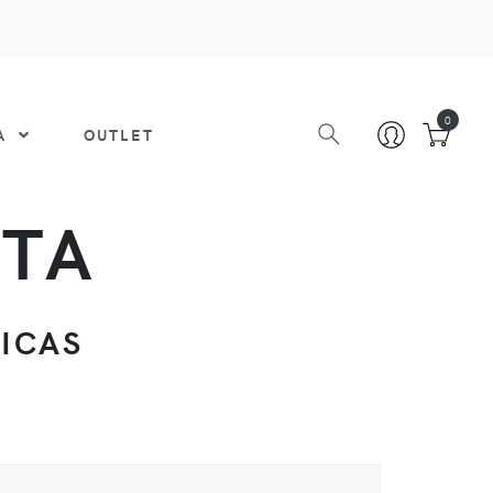
0
DA
OUTLET
ATA
TICAS