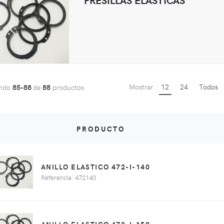
Mostrar
12
24
Todos
ando
85-88
de
88
productos
PRODUCTO
ANILLO ELASTICO 472-I-140
Referencia: 472140