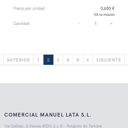
Precio por unidad
0,650 €
IVA no incluido
Cantidad
-
+
«
ANTERIOR
SI
ANTERIOR
1
2
3
4
5
6
SIGUIENTE
COMERCIAL MANUEL LATA S.L.
Vía Galileo, 3 (Naves NIDO 2 y 3) - Polígono do Tambre