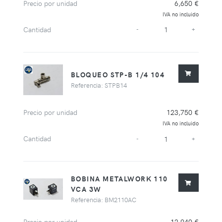
Precio por unidad
6,650 €
IVA no incluido
Cantidad
-
+
BLOQUEO STP-B 1/4 104
Referencia: STPB14
Precio por unidad
123,750 €
IVA no incluido
Cantidad
-
+
BOBINA METALWORK 110
VCA 3W
Referencia: BM2110AC
Precio por unidad
12,940 €