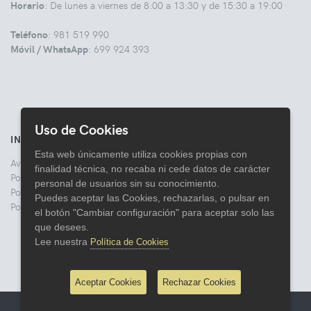
Horario
: De lunes a viernes de 8:00 a 13:30 y de 15:30 a 19:00
Teléfono
: 981 519 990
Móvil / WhatsApp
: 699 924 393
Uso de Cookies
INFORMACIÓN
Esta web únicamente utiliza cookies propias con
Aviso legal
finalidad técnica, no recaba ni cede datos de carácter
Politica de Privacidad
personal de usuarios sin su conocimiento.
Política de Cookies
Puedes aceptar las Cookies, rechazarlas, o pulsar en
Política de Devoluciones
el botón "Cambiar configuración" para aceptar solo las
que desees.
Lee nuestra
Política de Cookies
Aceptar Cookies
Rechazar Cookies