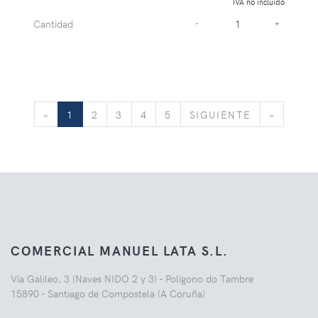
IVA no incluido
Cantidad
-
+
«
SIGUIENTE
»
«
1
2
3
4
5
SIGUIENTE
»
COMERCIAL MANUEL LATA S.L.
Vía Galileo, 3 (Naves NIDO 2 y 3) - Polígono do Tambre
15890 - Santiago de Compostela (A Coruña)