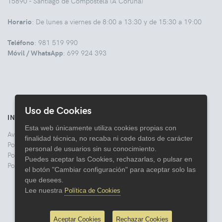
15890 - Santiago de Compostela (A Coruña)
Horario
: De lunes a viernes de 8:00 a 13:30 y de 15:30 a 19:00
Teléfono
: 981 519 990
Móvil / WhatsApp
: 699 924 393
Uso de Cookies
INFORMACIÓN
Esta web únicamente utiliza cookies propias con
Aviso legal
finalidad técnica, no recaba ni cede datos de carácter
Politica de Privacidad
personal de usuarios sin su conocimiento.
Política de Cookies
Puedes aceptar las Cookies, rechazarlas, o pulsar en
Política de Devoluciones
el botón "Cambiar configuración" para aceptar solo las
que desees.
Lee nuestra
Política de Cookies
Aceptar Cookies
Rechazar Cookies