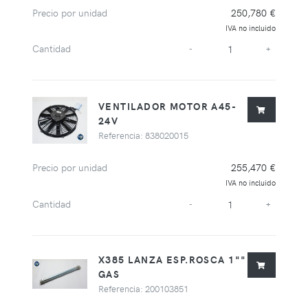
Precio por unidad
250,780 €
IVA no incluido
Cantidad
-
+
VENTILADOR MOTOR A45-
24V
Referencia: 838020015
Precio por unidad
255,470 €
IVA no incluido
Cantidad
-
+
X385 LANZA ESP.ROSCA 1""
GAS
Referencia: 200103851