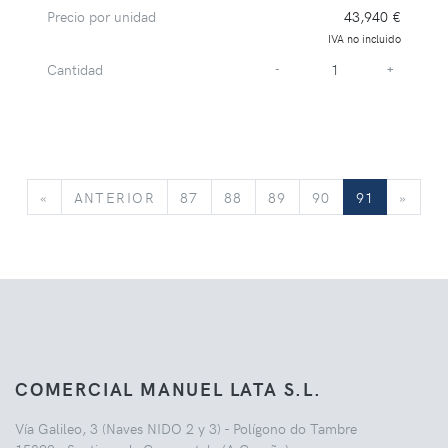
Precio por unidad
43,940 €
IVA no incluido
Cantidad
-
+
«
ANTERIOR
»
«
ANTERIOR
87
88
89
90
91
»
COMERCIAL MANUEL LATA S.L.
Vía Galileo, 3 (Naves NIDO 2 y 3) - Polígono do Tambre