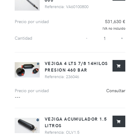
Referencia: VA60100800
Precio por unidad
531,630 €
IVA no incluido
Cantidad
-
+
VEJIGA 4 LTS 7/8 14HILOS
PRESION 460 BAR
Referencia: 236046
Precio por unidad
Consultar
---
VEJIGA ACUMULADOR 1.5
LITROS
Referencia: OLV1.5