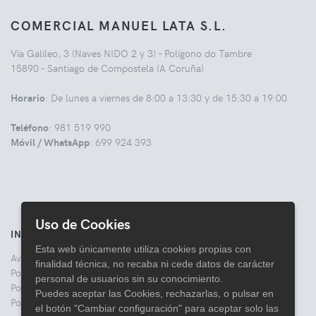
COMERCIAL MANUEL LATA S.L.
Vía Galileo, 3 (Naves NIDO 2 y 3) - Polígono do Tambre
15890 - Santiago de Compostela (A Coruña)
Horario
: De lunes a viernes de 8:00 a 13:30 y de 15:30 a 19:00
Teléfono
: 981 519 990
Móvil / WhatsApp
: 699 924 393
Uso de Cookies
INFORMACIÓN
Esta web únicamente utiliza cookies propias con
Aviso legal
finalidad técnica, no recaba ni cede datos de carácter
Politica de Privacidad
personal de usuarios sin su conocimiento.
Política de Cookies
Puedes aceptar las Cookies, rechazarlas, o pulsar en
Política de Devoluciones
el botón "Cambiar configuración" para aceptar solo las