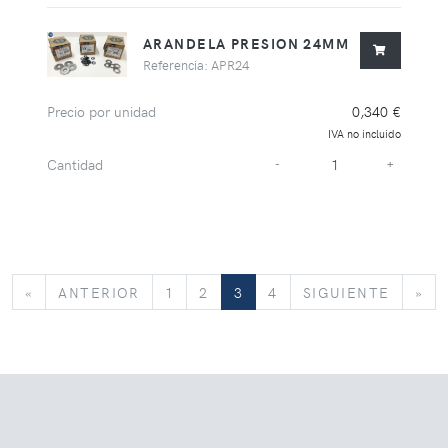
ARANDELA PRESION 24MM
Referencia: APR24
Precio por unidad
0,340 €
IVA no incluido
Cantidad
-
+
«
ANTERIOR
SIGUIE
»
«
ANTERIOR
1
2
3
4
SIGUIENTE
»