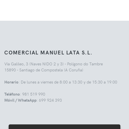
COMERCIAL MANUEL LATA S.L.
Vía Galileo, 3 (Naves NIDO 2 y 3) - Polígono do Tambre
15890 - Santiago de Compostela (A Coruña)
Horario
: De lunes a viernes de 8:00 a 13:30 y de 15:30 a 19:00
Teléfono
: 981 519 990
Móvil / WhatsApp
: 699 924 393