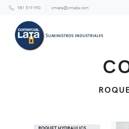
981 519 990
cmlata@cmlata.com
CO
ROQUE
ROQUET HYDRAULICS