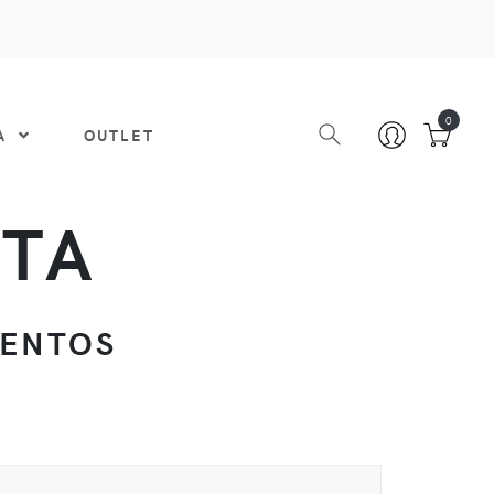
0
DA
OUTLET
ATA
IENTOS