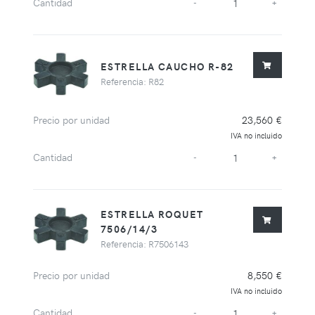
Cantidad
-
+
ESTRELLA CAUCHO R-82
Referencia: R82
Precio por unidad
23,560 €
IVA no incluido
Cantidad
-
+
ESTRELLA ROQUET
7506/14/3
Referencia: R7506143
Precio por unidad
8,550 €
IVA no incluido
Cantidad
-
+