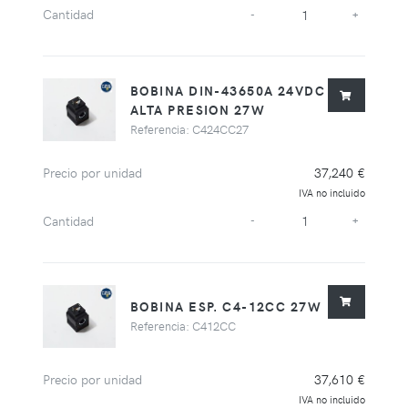
Cantidad
-
+
BOBINA DIN-43650A 24VDC
ALTA PRESION 27W
Referencia: C424CC27
Precio por unidad
37,240 €
IVA no incluido
Cantidad
-
+
BOBINA ESP. C4-12CC 27W
Referencia: C412CC
Precio por unidad
37,610 €
IVA no incluido