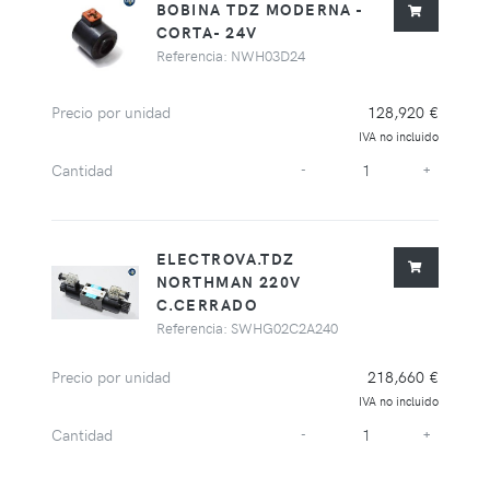
BOBINA TDZ MODERNA -
CORTA- 24V
Referencia: NWH03D24
Precio por unidad
128,920 €
IVA no incluido
Cantidad
-
+
ELECTROVA.TDZ
NORTHMAN 220V
C.CERRADO
Referencia: SWHG02C2A240
Precio por unidad
218,660 €
IVA no incluido
Cantidad
-
+