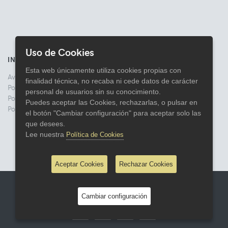
Uso de Cookies
INFORMACIÓN
Esta web únicamente utiliza cookies propias con
Aviso legal
finalidad técnica, no recaba ni cede datos de carácter
Politica de Privacidad
personal de usuarios sin su conocimiento.
Política de Cookies
Puedes aceptar las Cookies, rechazarlas, o pulsar en
Política de Devoluciones
el botón "Cambiar configuración" para aceptar solo las
que desees.
Lee nuestra
Política de Cookies
Aceptar Cookies
Rechazar Cookies
© 2026 Comercial Lata
Cambiar configuración