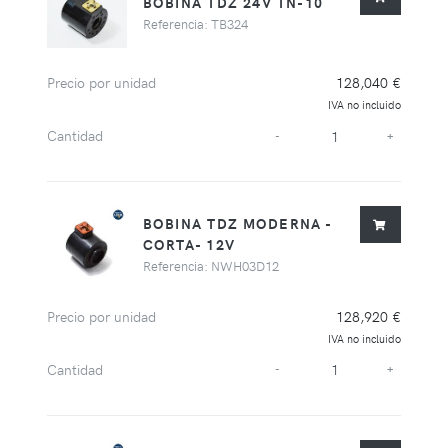
BOBINA TDZ 24V TN-10
Referencia: TB324
Precio por unidad
128,040 €
IVA no incluido
Cantidad
-
+
BOBINA TDZ MODERNA -
CORTA- 12V
Referencia: NWH03D12
Precio por unidad
128,920 €
IVA no incluido
Cantidad
-
+