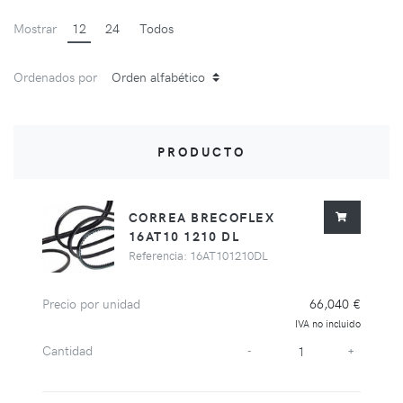
Mostrar
12
24
Todos
Ordenados por
PRODUCTO
CORREA BRECOFLEX
16AT10 1210 DL
Referencia: 16AT101210DL
Precio por unidad
66,040 €
IVA no incluido
Cantidad
-
+