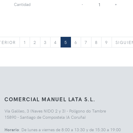
Cantidad
-
+
ANTERIOR
TERIOR
1
2
3
4
5
6
7
8
9
SIGUIE
COMERCIAL MANUEL LATA S.L.
Vía Galileo, 3 (Naves NIDO 2 y 3) - Polígono do Tambre
15890 - Santiago de Compostela (A Coruña)
Horario
: De lunes a viernes de 8:00 a 13:30 y de 15:30 a 19:00