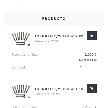
PRODUCTO
TORNILLO 1/2-12H.W X 90
Referencia: TA894
Precio por unidad
2,000 €
IVA no incluido
Cantidad
-
+
TORNILLO 1/2-12H.W X 100
Referencia: TA896
Precio por unidad
2,300 €