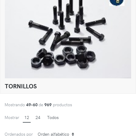
TORNILLOS
Mostrando
49-60
de
969
productos
Mostrar
12
24
Todos
Ordenados por