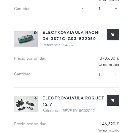
Cantidad
-
+
ELECTROVALVULA NACHI
D4-3S71C-G03-B22050
Referencia: D43S71C
Precio por unidad
378,630 €
IVA no incluido
Cantidad
-
+
ELECTROVALVULA ROQUET
12 V
Referencia: 5EVP1D18C02C12
Precio por unidad
146,320 €
IVA no incluido