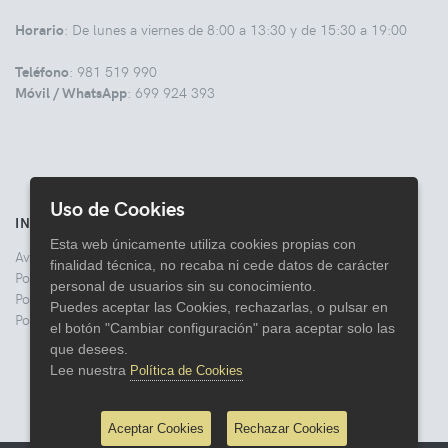
Horario
: De lunes a viernes de 8:00 a 13:30 y de 15:30 a 19:00
Teléfono
: 981 519 990
Móvil / WhatsApp
: 699 924 393
Uso de Cookies
INFORMACIÓN
Esta web únicamente utiliza cookies propias con
Aviso legal
finalidad técnica, no recaba ni cede datos de carácter
Politica de Privacidad
personal de usuarios sin su conocimiento.
Política de Cookies
Puedes aceptar las Cookies, rechazarlas, o pulsar en
Política de Devoluciones
el botón "Cambiar configuración" para aceptar solo las
que desees.
Lee nuestra
Política de Cookies
Aceptar Cookies
Rechazar Cookies