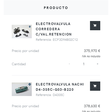
PRODUCTO
ELECTROVALVULA
CORREDERA
C/VAL.RETENCION
Referencia: ECP3D94B02C12
Precio por unidad
375,970 €
IVA no incluido
Cantidad
-
+
ELECTROVALVULA NACHI
D4-3S5C-G03-B220
Referencia: D43S5C
Precio por unidad
378,630 €
IVA no incluido