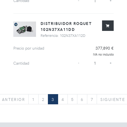
Cantidad
-
+
DISTRIBUIDOR ROQUET
102N37XA11DD
Referencia: 102N37XA112D
Precio por unidad
377,890 €
IVA no incluido
Cantidad
-
+
ANTERIOR
ANTERIOR
1
2
3
4
5
6
7
SIGUIENTE