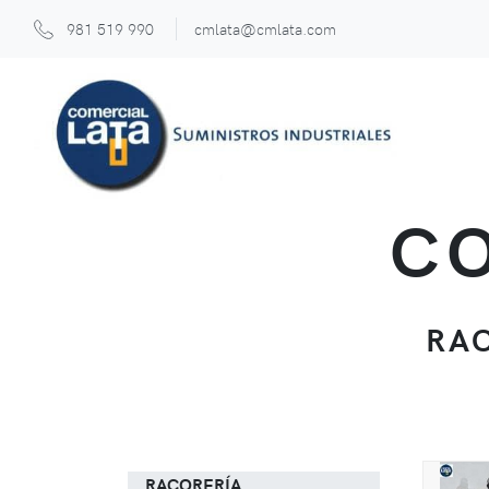
981 519 990
cmlata@cmlata.com
CO
RA
RACORERÍA