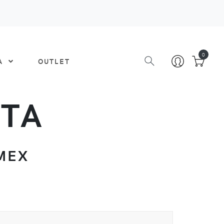
0
DA
OUTLET
ATA
MEX