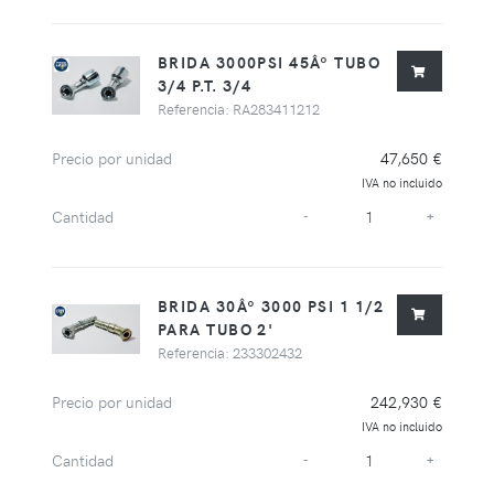
BRIDA 3000PSI 45Âº TUBO
3/4 P.T. 3/4
Referencia: RA283411212
Precio por unidad
47,650 €
IVA no incluido
Cantidad
-
+
BRIDA 30Âº 3000 PSI 1 1/2
PARA TUBO 2'
Referencia: 233302432
Precio por unidad
242,930 €
IVA no incluido
Cantidad
-
+