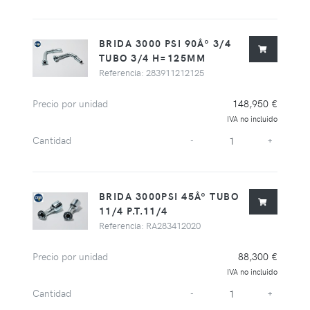
BRIDA 3000 PSI 90Âº 3/4
TUBO 3/4 H=125MM
Referencia: 283911212125
Precio por unidad
148,950 €
IVA no incluido
Cantidad
-
+
BRIDA 3000PSI 45Âº TUBO
11/4 P.T.11/4
Referencia: RA283412020
Precio por unidad
88,300 €
IVA no incluido
Cantidad
-
+