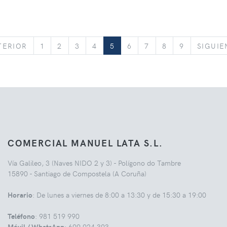
ANTERIOR
TERIOR
1
2
3
4
5
6
7
8
9
SIGUIE
COMERCIAL MANUEL LATA S.L.
Vía Galileo, 3 (Naves NIDO 2 y 3) - Polígono do Tambre
15890 - Santiago de Compostela (A Coruña)
Horario
: De lunes a viernes de 8:00 a 13:30 y de 15:30 a 19:00
Teléfono
: 981 519 990
Móvil / WhatsApp
: 699 924 393