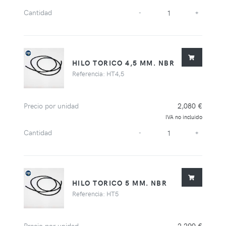
Cantidad
-
+
HILO TORICO 4,5 MM. NBR
Referencia: HT4,5
Precio por unidad
2,080 €
IVA no incluido
Cantidad
-
+
HILO TORICO 5 MM. NBR
Referencia: HT5
Precio por unidad
2,290 €