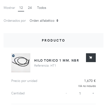
Mostrar
12
24
Todos
Ordenados por
PRODUCTO
HILO TORICO 1 MM. NBR
Referencia: HT1
Precio por unidad
1,670 €
IVA no incluido
Cantidad
-
+