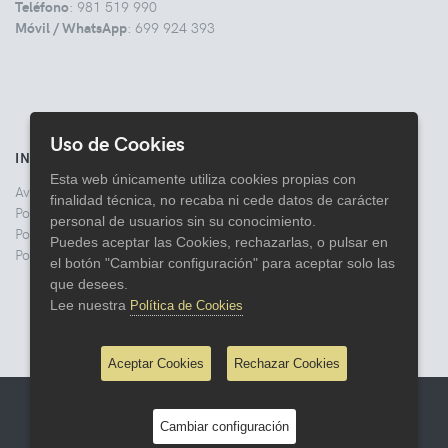
Teléfono
: 981 519 990
Móvil / WhatsApp
: 699 924 393
Uso de Cookies
INFORMACIÓN
Esta web únicamente utiliza cookies propias con
Aviso legal
finalidad técnica, no recaba ni cede datos de carácter
Politica de Privacidad
personal de usuarios sin su conocimiento.
Política de Cookies
Puedes aceptar las Cookies, rechazarlas, o pulsar en
Política de Devoluciones
el botón "Cambiar configuración" para aceptar solo las
que desees.
Lee nuestra
Política de Cookies
Aceptar Cookies
Rechazar Cookies
© 2026 Comercial Lata
Cambiar configuración