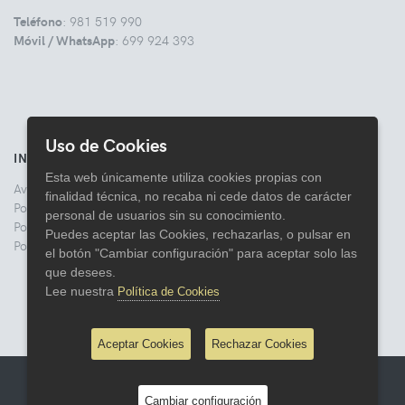
Teléfono
: 981 519 990
Móvil / WhatsApp
: 699 924 393
Uso de Cookies
INFORMACIÓN
Esta web únicamente utiliza cookies propias con
Aviso legal
finalidad técnica, no recaba ni cede datos de carácter
Politica de Privacidad
personal de usuarios sin su conocimiento.
Política de Cookies
Puedes aceptar las Cookies, rechazarlas, o pulsar en
Política de Devoluciones
el botón "Cambiar configuración" para aceptar solo las
que desees.
Lee nuestra
Política de Cookies
Aceptar Cookies
Rechazar Cookies
© 2026 Comercial Lata
Cambiar configuración