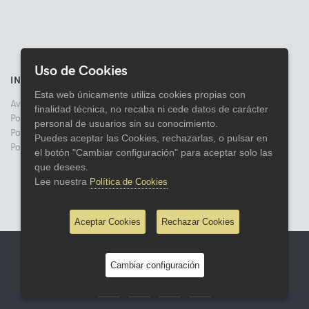
Uso de Cookies
INFORMACIÓN
Esta web únicamente utiliza cookies propias con
Aviso legal
finalidad técnica, no recaba ni cede datos de carácter
Politica de Privacidad
personal de usuarios sin su conocimiento.
Política de Cookies
Puedes aceptar las Cookies, rechazarlas, o pulsar en
Política de Devoluciones
el botón "Cambiar configuración" para aceptar solo las
que desees.
Lee nuestra
Política de Cookies
Aceptar Cookies
Rechazar Cookies
© 2026 Comercial Lata
Cambiar configuración