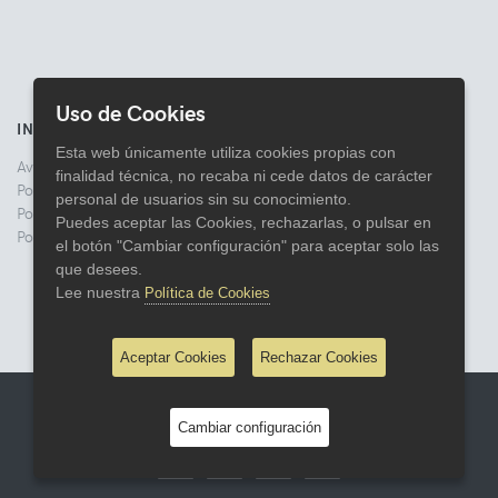
Uso de Cookies
INFORMACIÓN
Esta web únicamente utiliza cookies propias con
Aviso legal
finalidad técnica, no recaba ni cede datos de carácter
Politica de Privacidad
personal de usuarios sin su conocimiento.
Política de Cookies
Puedes aceptar las Cookies, rechazarlas, o pulsar en
Política de Devoluciones
el botón "Cambiar configuración" para aceptar solo las
que desees.
Lee nuestra
Política de Cookies
Aceptar Cookies
Rechazar Cookies
© 2026 Comercial Lata
Cambiar configuración