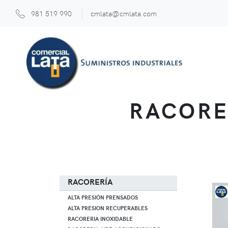
981 519 990
cmlata@cmlata.com
RACORE
RACORERÍA
ALTA PRESIÓN PRENSADOS
ALTA PRESION RECUPERABLES
RACORERIA INOXIDABLE