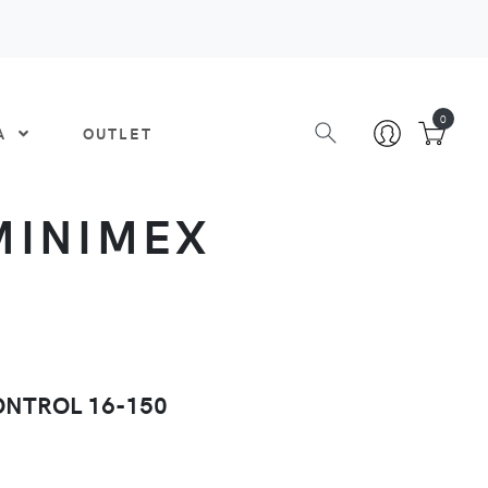
0
DA
OUTLET
MINIMEX
ONTROL 16-150