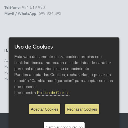
Teléfono
: 981 519 990
Móvil / WhatsApp
: 699 924 393
Uso de Cookies
INFORMACIÓN
Esta web únicamente utiliza cookies propias con
Aviso legal
finalidad técnica, no recaba ni cede datos de carácter
Politica de Privacidad
personal de usuarios sin su conocimiento.
Política de Cookies
Puedes aceptar las Cookies, rechazarlas, o pulsar en
Política de Devoluciones
el botón "Cambiar configuración" para aceptar solo las
que desees.
Lee nuestra
Política de Cookies
Aceptar Cookies
Rechazar Cookies
© 2026 Comercial Lata
Cambiar configuración