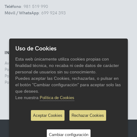
Teléfono
: 981 519 990
Móvil / WhatsApp
: 699 924 393
Uso de Cookies
INFORMACIÓN
Esta web únicamente utiliza cookies propias con
Aviso legal
finalidad técnica, no recaba ni cede datos de carácter
Politica de Privacidad
personal de usuarios sin su conocimiento.
Política de Cookies
Puedes aceptar las Cookies, rechazarlas, o pulsar en
Política de Devoluciones
el botón "Cambiar configuración" para aceptar solo las
que desees.
Lee nuestra
Política de Cookies
Aceptar Cookies
Rechazar Cookies
© 2026 Comercial Lata
Cambiar configuración