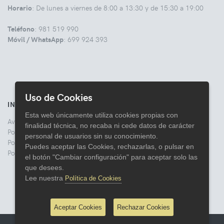
Horario
: De lunes a viernes de 8:00 a 13:30 y de 15:30 a 19:00
Teléfono
: 981 519 990
Móvil / WhatsApp
: 699 924 393
Uso de Cookies
INFORMACIÓN
Esta web únicamente utiliza cookies propias con
Aviso legal
finalidad técnica, no recaba ni cede datos de carácter
Politica de Privacidad
personal de usuarios sin su conocimiento.
Política de Cookies
Puedes aceptar las Cookies, rechazarlas, o pulsar en
Política de Devoluciones
el botón "Cambiar configuración" para aceptar solo las
que desees.
Lee nuestra
Política de Cookies
Aceptar Cookies
Rechazar Cookies