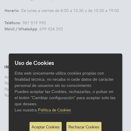
Horario
: De lunes a viernes de 8:00 a 13:30 y de 15:30 a 19:00
Teléfono
: 981 519 990
Móvil / WhatsApp
: 699 924 393
Uso de Cookies
INFORMACIÓN
Esta web únicamente utiliza cookies propias con
Aviso legal
finalidad técnica, no recaba ni cede datos de carácter
Politica de Privacidad
personal de usuarios sin su conocimiento.
Política de Cookies
Puedes aceptar las Cookies, rechazarlas, o pulsar en
Política de Devoluciones
el botón "Cambiar configuración" para aceptar solo las
que desees.
Lee nuestra
Política de Cookies
Aceptar Cookies
Rechazar Cookies