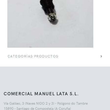
CATEGORÍAS PRODUCTOS
COMERCIAL MANUEL LATA S.L.
Vía Galileo, 3 (Naves NIDO 2 y 3) - Polígono do Tambre
15890 - Santiago de Compostela (A Coruña)