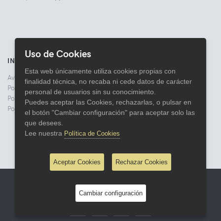
Uso de Cookies
INFORMACIÓN
Esta web únicamente utiliza cookies propias con
Aviso legal
finalidad técnica, no recaba ni cede datos de carácter
Politica de Privacidad
personal de usuarios sin su conocimiento.
Política de Cookies
Puedes aceptar las Cookies, rechazarlas, o pulsar en
Política de Devoluciones
el botón "Cambiar configuración" para aceptar solo las
que desees.
Lee nuestra
Política de Cookies
Aceptar Cookies
Rechazar Cookies
© 2026 Comercial Lata
Cambiar configuración