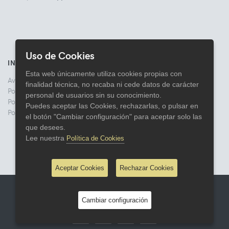
Uso de Cookies
INFORMACIÓN
Esta web únicamente utiliza cookies propias con
Aviso legal
finalidad técnica, no recaba ni cede datos de carácter
Politica de Privacidad
personal de usuarios sin su conocimiento.
Política de Cookies
Puedes aceptar las Cookies, rechazarlas, o pulsar en
Política de Devoluciones
el botón "Cambiar configuración" para aceptar solo las
que desees.
Lee nuestra
Política de Cookies
Aceptar Cookies
Rechazar Cookies
© 2026 Comercial Lata
Cambiar configuración