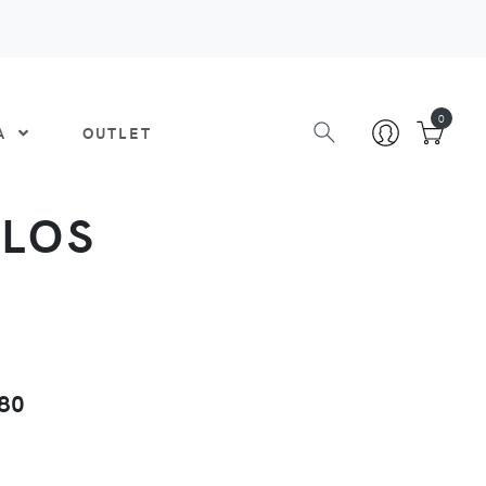
0
DA
OUTLET
LLOS
80