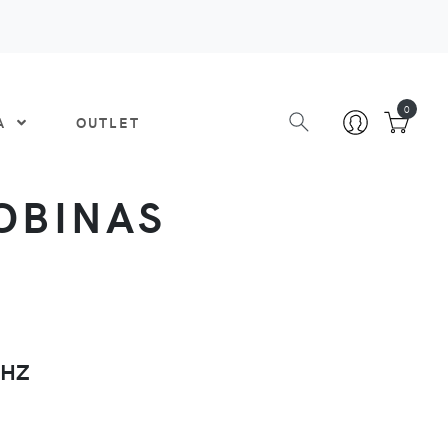
0
DA
OUTLET
OBINAS
0HZ