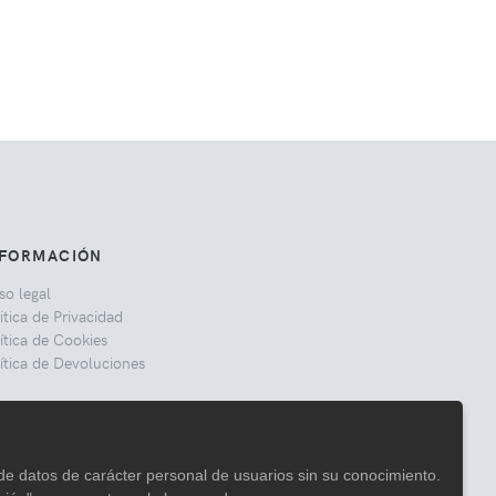
NFORMACIÓN
so legal
itica de Privacidad
ítica de Cookies
ítica de Devoluciones
ede datos de carácter personal de usuarios sin su conocimiento.