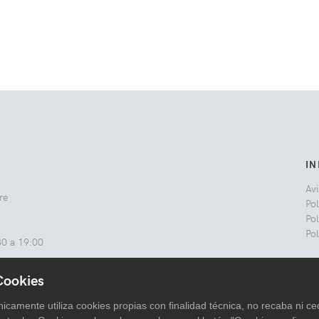
I
Avi
re
Pol
Pol
Pol
30 a 19:00
Cookies
icamente utiliza cookies propias con finalidad técnica, no recaba ni c