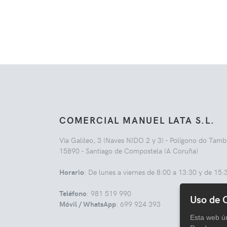
COMERCIAL MANUEL LATA S.L.
Vía Galileo, 3 (Naves NIDO 2 y 3) - Polígono do Tamb
15890 - Santiago de Compostela (A Coruña)
Horario
: De lunes a viernes de 8:00 a 13:30 y de 15:
Teléfono
: 981 519 990
Uso de 
Móvil / WhatsApp
: 699 924 393
Esta web ún