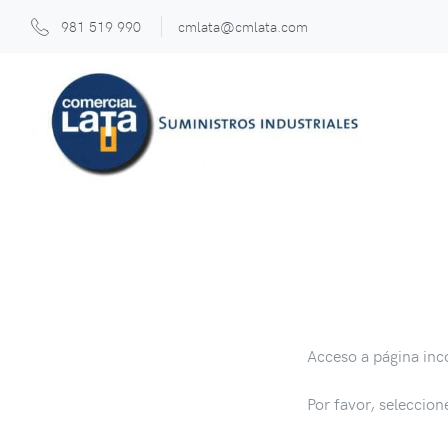
981 519 990
cmlata@cmlata.com
Acceso a página inc
Por favor, seleccion